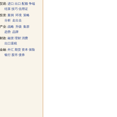
贸易:
进口
出口
配额
争端
结算
技巧
信用证
投资:
案例
环境
策略
分析
走出去
产业:
战略
升级
集群
趋势
品牌
财政:
融资
理财
消费
出口退税
金融:
外汇
期货
资本
保险
银行
股市
债券