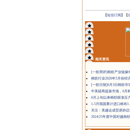
【
短信订阅
】【
相关资讯
[一纺周评]棉纺产业链缘
棉纺行业2026年5月份经
[一纺日报]6月3日棉纺
中美磋商提振市场，6月
6月上旬以来棉纱跟涨压
1-5月我国累计进口棉布1.
关注：美越达成贸易协议
2024/25年度中国对