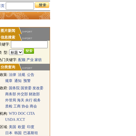
首页
图片新闻
信息搜索
关键字:
类 型:
热门关键字:
配额
产业
家纺
分类查询
政策:
法律
法规
公告
规章
通知
预警
政府:
国务院
国资委
发改委
商务部
外交部
财政部
外管局
海关
央行
税务
质检
工商
协会
商会
机构:
WTO
DOC
CITA
USDA
JCCT
区域:
美国
欧盟
印度
日本
韩国
巴基斯坦