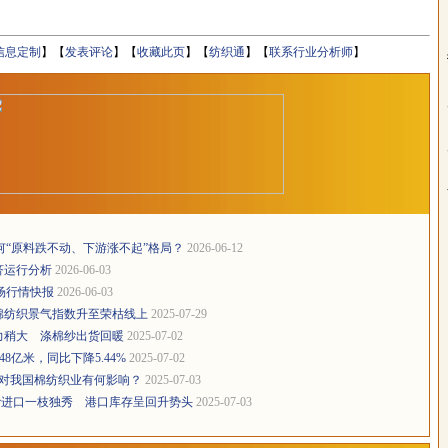
信息定制
】【
发表评论
】【
收藏此页
】【
纺织通
】【
联系行业分析师
】
何“原料跌不动、下游涨不起”格局？
2026-06-12
济运行分析
2026-06-03
市场行情快报
2026-06-03
棉纺织景气指数升至荣枯线上
2025-07-29
力稍大 涤棉纱出货回暖
2025-07-02
48亿米，同比下降5.44%
2025-07-02
对我国棉纺织业有何影响？
2025-07-03
越南纱进口一枝独秀 港口库存呈回升势头
2025-07-03