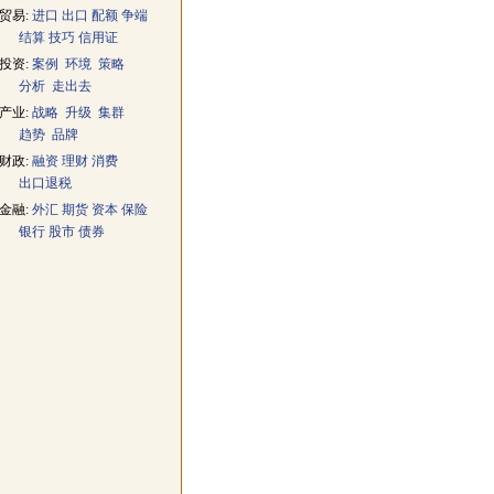
贸易:
进口
出口
配额
争端
结算
技巧
信用证
投资:
案例
环境
策略
分析
走出去
产业:
战略
升级
集群
趋势
品牌
财政:
融资
理财
消费
出口退税
金融:
外汇
期货
资本
保险
银行
股市
债券