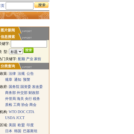
首页
图片新闻
信息搜索
关键字:
类 型:
热门关键字:
配额
产业
家纺
分类查询
政策:
法律
法规
公告
规章
通知
预警
政府:
国务院
国资委
发改委
商务部
外交部
财政部
外管局
海关
央行
税务
质检
工商
协会
商会
机构:
WTO
DOC
CITA
USDA
JCCT
区域:
美国
欧盟
印度
日本
韩国
巴基斯坦