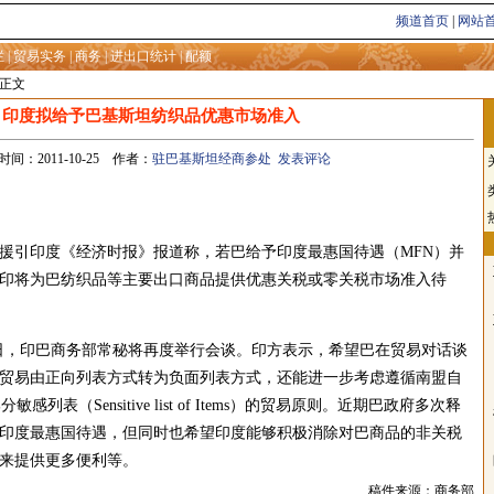
频道首页
|
网站
栏
|
贸易实务
|
商务
|
进出口统计
|
配额
息正文
印度拟给予巴基斯坦纺织品优惠市场准入
间：2011-10-25 作者：
驻巴基斯坦经商参处
发表评论
引印度《经济时报》报道称，若巴给予印度最惠国待遇（MFN）并
印将为巴纺织品等主要出口商品提供优惠关税或零关税市场准入待
8日，印巴商务部常秘将再度举行会谈。印方表示，希望巴在贸易对话谈
贸易由正向列表方式转为负面列表方式，还能进一步考虑遵循南盟自
感列表（Sensitive list of Items）的贸易原则。近期巴政府多次释
印度最惠国待遇，但同时也希望印度能够积极消除对巴商品的非关税
来提供更多便利等。
稿件来源：商务部