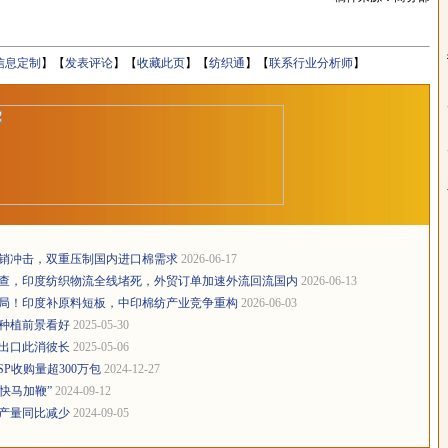
信息定制
】【
发表评论
】【
收藏此页
】【
纺织通
】【
联系行业分析师
】
销冲击，双重压制国内进口棉需求
2026-06-17
查，印度纺织物流全线堵死，外贸订单加速外流回流国内
2026-06-13
局！印度补原料短板，中印棉纺产业竞争重构
2026-06-03
种植前景看好
2025-05-30
出口此消彼长
2025-05-06
P收购量超300万包
2024-12-27
快马加鞭”
2024-09-12
产量同比减少
2024-09-05