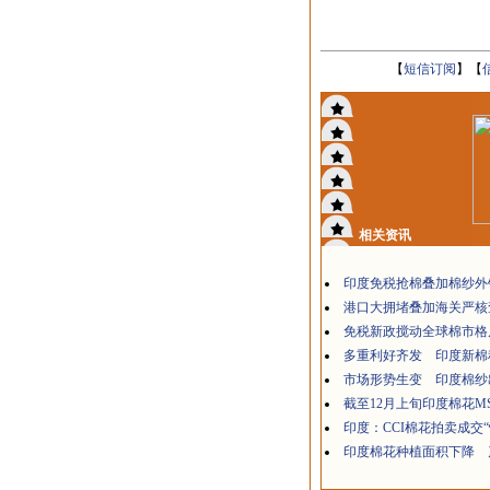
【
短信订阅
】【
相关资讯
印度免税抢棉叠加棉纱外
港口大拥堵叠加海关严核
免税新政搅动全球棉市格
多重利好齐发 印度新棉
市场形势生变 印度棉纱
截至12月上旬印度棉花MS
印度：CCI棉花拍卖成交“
印度棉花种植面积下降 