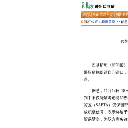
WTO
|
自由贸易协定
|
国别专
现在位置：
频道首页
>> 信
发表时
巴基斯坦《新闻报》援
采取措施促进自印进口，
遇。
据悉，11月14日-1
判中不仅能够考虑将印巴
贸区（SAFTA）仅保留部分敏
放积极信号，表示将给予
贸易壁垒，为双方商务往